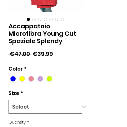
Accappatoio
Microfibra Young Cut
Spaziale Splendy
Regular
Sale
 €47.00 
€39.99
Price
Price
Color
*
Size
*
Quantity
*