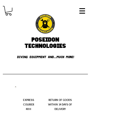
Poseidon
TECHNOLOGIES
DIVING EQUIPMENT AND...MUCH MORE!
FREE shipping over € 49.99
EXPRESS
RETURN OF GOODS
COURIER
WITHIN 14 DAYS OF
48 H
DELIVERY